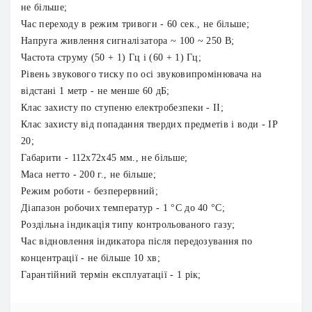
не більше;
Час переходу в режим тривоги - 60 сек., не більше;
Напруга живлення сигналізатора ~ 100 ~ 250 В;
Частота струму (50 + 1) Гц і (60 + 1) Гц;
Рівень звукового тиску по осі звуковипромінювача на
відстані 1 метр - не менше 60 дБ;
Клас захисту по ступеню електробезпеки - II;
Клас захисту від попадання твердих предметів і води - IP
20;
Габарити - 112х72х45 мм., не більше;
Маса нетто - 200 г., не більше;
Режим роботи - безперервний;
Діапазон робочих температур - 1 °С до 40 °С;
Роздільна індикація типу контрольованого газу;
Час відновлення індикатора після передозування по
концентрації - не більше 10 хв;
Гарантійний термін експлуатації - 1 рік;