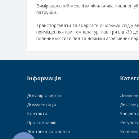
Вимірювальний механізм лічильника повинен уб
патрубки.
Транспортувати та зберігати лічильник слід у в
приміщеннях при температурі повітря від -30 до 
повинне містити пил та домішки агресивних парів
Інформація
Катего
Договір оферти
Лічильник
Документація
Дистанці
Контакти
Запірна 
Про компанію
Регулято
Доставка та оплата
Клапани-