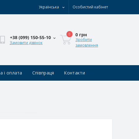
Українська
Особистий кабінет
0 грн
0
+38 (0‎99) 150-55-10
Зробити
Замовити дзвінок
замовлення
а і оплата
Співпраця
Контакти