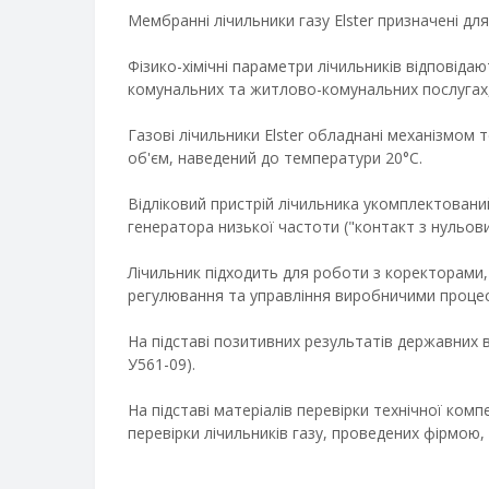
Мембранні лічильники газу Elster призначені дл
Фізико-хімічні параметри лічильників відповіда
комунальних та житлово-комунальних послугах, 
Газові лічильники Elster обладнані механізмом
об'єм, наведений до температури 20°C.
Відліковий пристрій лічильника укомплектован
генератора низької частоти ("контакт з нульов
Лічильник підходить для роботи з коректорами
регулювання та управління виробничими проце
На підставі позитивних результатів державних 
У561-09).
На підставі матеріалів перевірки технічної ком
перевірки лічильників газу, проведених фірмою, 