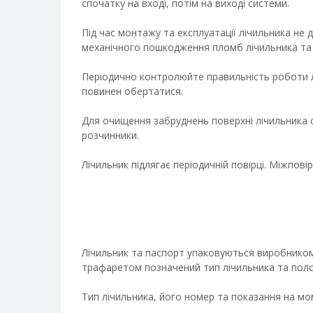
спочатку на вході, потім на виході системи.
Під час монтажу та експлуатації лічильника н
механічного пошкодження пломб лічильника та й
Періодично контролюйте правильність роботи л
повинен обертатися.
Для очищення забруднень поверхні лічильника 
розчинники.
Лічильник підлягає періодичній повірці. Міжповір
Лічильник та паспорт упаковуються виробником у
трафаретом позначений тип лічильника та поло
Тип лічильника, його номер та показання на м