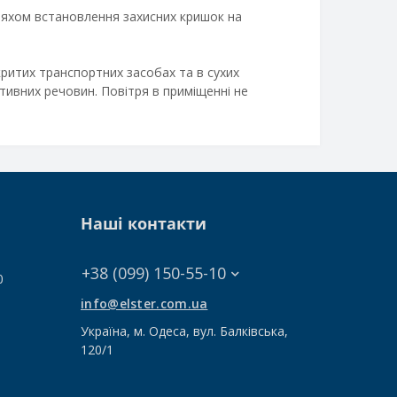
ляхом встановлення захисних кришок на
критих транспортних засобах та в сухих
ктивних речовин. Повітря в приміщенні не
Наші контакти
+38 (0‎99) 150-55-10
0
info@elster.com.ua
Україна, м. Одеса, вул. Балківська,
120/1