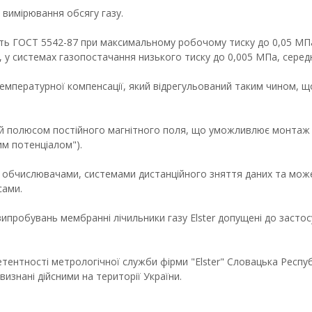
я вимірювання обсягу газу.
ють ГОСТ 5542-87 при максимальному робочому тиску до 0,05 МПа 
у системах газопостачання низького тиску до 0,005 МПа, середн
 температурної компенсації, який відрегульований таким чином, 
ий полюсом постійного магнітного поля, що уможливлює монтаж
им потенціалом").
, обчислювачами, системами дистанційного зняття даних та мож
сами.
випробувань мембранні лічильники газу Elster допущені до засто
петентності метрологічної служби фірми "Elster" Словацька Респу
визнані дійсними на території України.