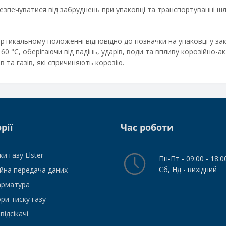
езпечуватися від забруднень при упаковці та транспортуванні ш
ертикальному положенні відповідно до позначки на упаковці у за
60 °C, оберігаючи від падінь, ударів, води та впливу корозійно-а
 та газів, які спричиняють корозію.
рії
Час роботи
и газу Elster
Пн-Пт - 09:00 - 18:0
Сб, Нд - вихідний
йна передача даних
арматура
ри тиску газу
відсікачі