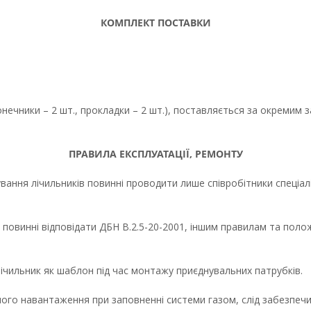
КОМПЛЕКТ ПОСТАВКИ
онечники – 2 шт., прокладки – 2 шт.), поставляється за окремим
ПРАВИЛА ЕКСПЛУАТАЦІЇ, РЕМОНТУ
ння лічильників повинні проводити лише співробітники спеціаліз
 повинні відповідати ДБН В.2.5-20-2001, іншим правилам та по
чильник як шаблон під час монтажу приєднувальних патрубків.
го навантаження при заповненні системи газом, слід забезпечит