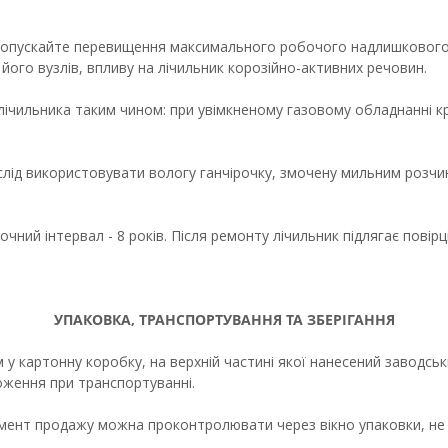
е допускайте перевищення максимального робочого надлишкового
ого вузлів, впливу на лічильник корозійно-активних речовин.
ічильника таким чином: при увімкненому газовому обладнанні кр
слід використовувати вологу ганчірочку, змочену мильним розчи
очний інтервал - 8 років. Після ремонту лічильник підлягає повірці
УПАКОВКА, ТРАНСПОРТУВАННЯ ТА ЗБЕРІГАННЯ
 картонну коробку, на верхній частині якої нанесений заводськи
ження при транспортуванні.
омент продажу можна проконтролювати через вікно упаковки, не