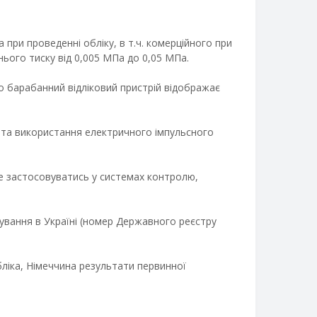
при проведенні обліку, в т.ч. комерційного при
ього тиску від 0,005 МПа до 0,05 МПа.
що барабанний відліковий пристрій відображає
 та використання електричного імпульсного
е застосовуватись у системах контролю,
сування в Україні (номер Державного реєстру
бліка, Німеччина результати первинної