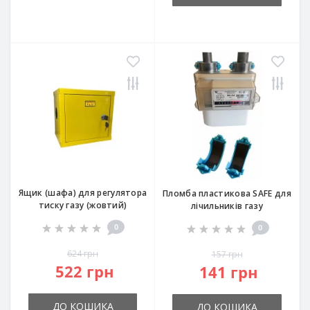
Ящик (шафа) для регулятора
Пломба пластикова SAFE для
тиску газу (жовтий)
лічильників газу
0
0
624 грн
157 грн
522 грн
141 грн
ДО КОШИКА
ДО КОШИКА