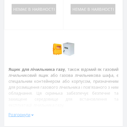
НЕМАЄ В НАЯВНОСТІ
НЕМАЄ В НАЯВНОСТІ
Ящик для лічильника газу
, також відомий як газовий
лічильниковий ящик або газова лічильникова шафа, є
спеціальним контейнером або корпусом, призначеним
для розміщення газового лічильника і пов'язаного з ним
обладнання. Ця скринька забезпечує безпечне та
захищене середовище для встановлення та
експлуатації лічильника газу.
Розгорнути
Головна мета
ящика для лічильника газу
– це
забезпечити безпеку та захист лічильника, а також