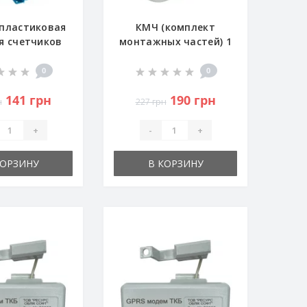
пластиковая
КМЧ (комплект
я счетчиков
монтажных частей) 1
газа
1/4" - DN20
0
0
141 грн
190 грн
н
227 грн
+
-
+
КОРЗИНУ
В КОРЗИНУ