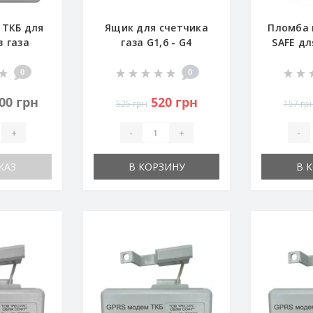
 ТКБ для
Ящик для счетчика
Пломба 
в газа
газа G1,6 - G4
SAFE дл
1,6-G4
(пластик)
0
0
200 грн
520 грн
525 грн
157 гр
+
-
+
-
КАЗ
В КОРЗИНУ
В 