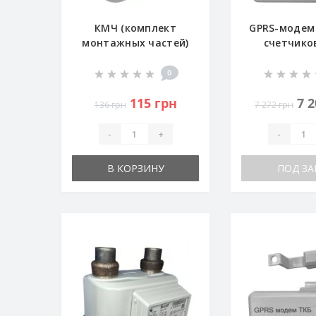
КМЧ (комплект
GPRS-модем
монтажных частей)
счетчико
3/4" - DN15
ELSTER G
0
115 грн
7 
136 грн
7 272 грн
-
+
-
В КОРЗИНУ
ПОД ЗА