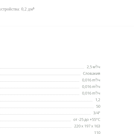
устройства: 0,2
д
м
³
2,5 м³/ч
Словакия
0,016 m³/ч
0,016 m³/ч
0,016 m³/ч
1,2
50
3/4"
от -25 до +55°С
220 х 197 х 163
110