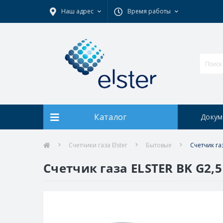
Наш адрес
Время работы
Каталог
Докум
Счетчики газа Elster
Бытовые
Счетчик га
Счетчик газа ELSTER BK G2,5