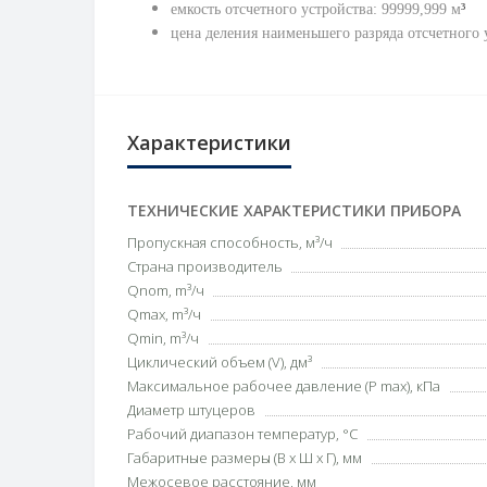
емкость отсчетного устройства: 99999,999
м
³
цена деления наименьшего разряда отсчетного 
Характеристики
ТЕХНИЧЕСКИЕ ХАРАКТЕРИСТИКИ ПРИБОРА
Пропускная способность, м³/ч
Страна производитель
Qnom, m³/ч
Qmax, m³/ч
Qmin, m³/ч
Циклический объем (V), дм³
Максимальное рабочее давление (P max), кПа
Диаметр штуцеров
Рабочий диапазон температур, °С
Габаритные размеры (В х Ш х Г), мм
Межосевое расстояние, мм