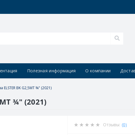
ентация
Полезная информация
О компании
Достав
за ELSTER BK G2,5MT ¾" (2021)
MT ¾" (2021)
Отзывы:
(0)