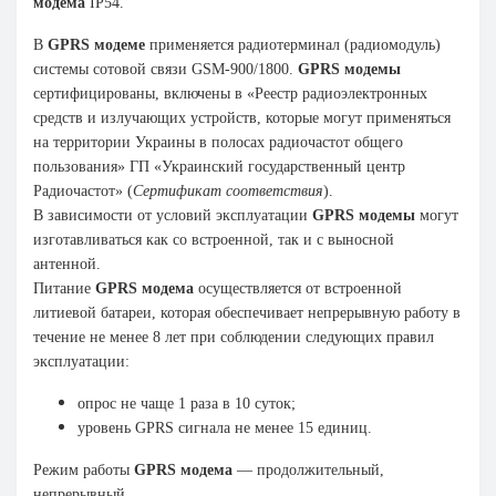
модема
IP54.
В
GPRS модеме
применяется радиотерминал (радиомодуль)
системы сотовой связи GSM-900/1800.
GPRS модемы
сертифицированы, включены в «Реестр радиоэлектронных
средств и излучающих устройств, которые могут применяться
на территории Украины в полосах радиочастот общего
пользования» ГП «Украинский государственный центр
Радиочастот» (
Сертификат соответствия
).
В зависимости от условий эксплуатации
GPRS модемы
могут
изготавливаться как со встроенной, так и с выносной
антенной.
Питание
GPRS модема
осуществляется от встроенной
литиевой батареи, которая обеспечивает непрерывную работу в
течение не менее 8 лет при соблюдении следующих правил
эксплуатации:
опрос не чаще 1 раза в 10 суток;
уровень GPRS сигнала не менее 15 единиц.
Режим работы
GPRS модема
— продолжительный,
непрерывный.