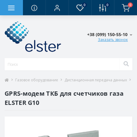
0
0
0
+38 (0‎99) 150-55-10
Заказать звонок
Газовое оборудование
Дистанционная передача данных
G
GPRS-модем ТКБ для счетчиков газа
ELSTER G10