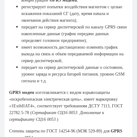
конфигурации
GPRS модема
;
регистрирует попытки воздействия магнитом с целью
искажения показаний СГ (дату, время начала и
окончания действия магнита);
передает на сервер диспетчерской по каналу GPRS связи
накопленные данные (график передачи данных
определяет головное предприятие);
имеет возможность дистанционно изменять график
выхода на связь и объем передаваемой информации на
сервер диспетчерской;
передает на сервер диспетчерской данные о состоянии,
уровне заряда и ресурса батарей питания, уровню GSM
сигнала и т.д.
GPRS модем
изготавливается с видом взрывозащиты
«искробезопасная электрическая цепь», имеет маркировку
«1ЕхibIIАТ4», соответствует требованиям ДСТУ 7113, ГОСТ
22782.5-78 (
Сертификат СЦ16 0053
.
Дополнение к
сертификату СЦ16 0053
.)
Степень защиты по ГОСТ 14254-96 (МЭК 529-89) для
GPRS