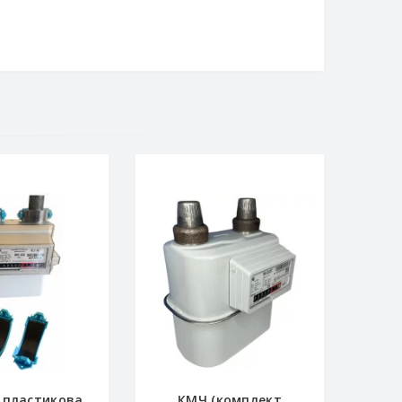
 пластикова
КМЧ (комплект