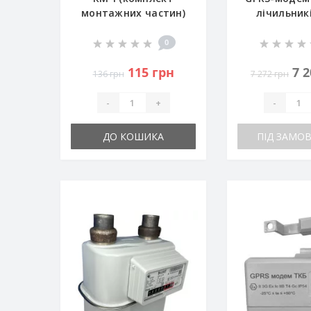
монтажних частин)
лічильникі
3/4" - DN15
ELSTER G
0
115 грн
7 
136 грн
7 272 грн
-
+
-
ДО КОШИКА
ПІД ЗАМО