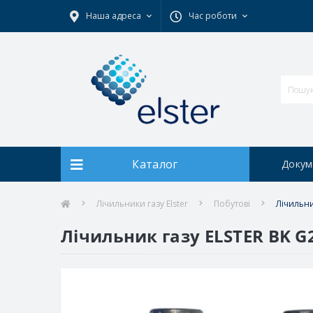
Наша адреса
Час роботи
Каталог
Докум
Лічильники газу Elster
Побутові
Лічильни
Лічильник газу ELSTER BK G2