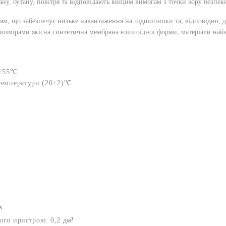
ану, бутану, повітря та відповідають вищим вимогам з точки зору безпек
м, що забезпечує низьке навантаження на підшипники та, відповідно, д
розмірами якісна синтетична мембрана еліпсоїдної форми, матеріали най
+55
℃
температури (20
±2)℃
³
ого пристрою: 0,2 д
м
³