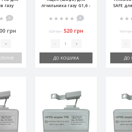
в газу
лічильника газу G1,6 -
SAFE для
1,6-G4
G4 (пластик)
0
0
200 грн
520 грн
525 грн
157 гр
+
-
+
-
ВЛЕННЯ
ДО КОШИКА
ДО