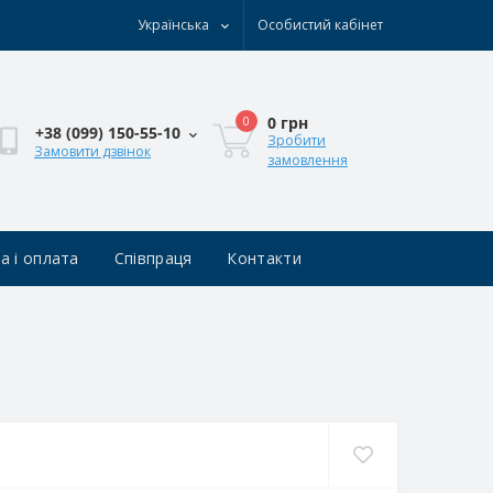
Українська
Особистий кабінет
0 грн
0
+38 (0‎99) 150-55-10
Зробити
Замовити дзвінок
замовлення
а і оплата
Співпраця
Контакти