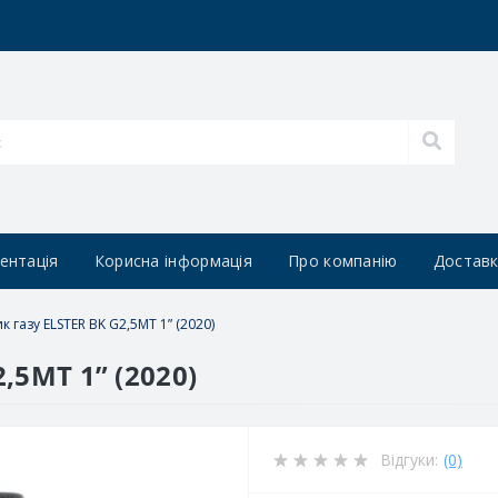
ентація
Корисна інформація
Про компанію
Доставк
к газу ELSTER BK G2,5MT 1” (2020)
,5MT 1” (2020)
Відгуки:
(0)