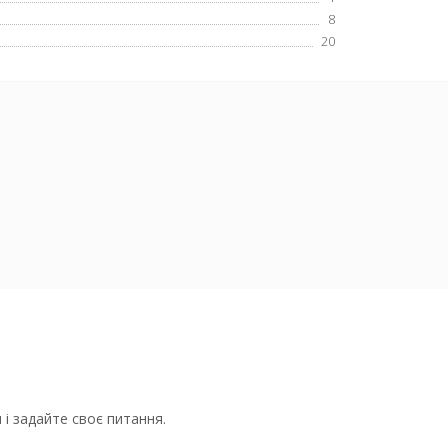
8
20
і задайте своє питання.