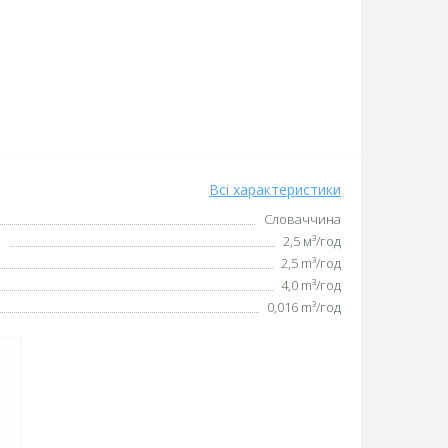
Всі характеристики
Словаччина
:
2,5 м³/год
2,5 m³/год
4,0 m³/год
0,016 m³/год