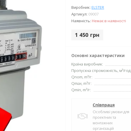
Виробник:
ELSTER
Артикул:
09007
Наявність:
Немає в наявності
1 450 грн
Основні характеристики
Країна виробник:
Пропускна спроможність, м³/год
Qnom, m³/г:
Qmax, m³/г:
Qmin, m³/г:
Співпраця
Особливі умови для
проектних та
монтажних
організацій