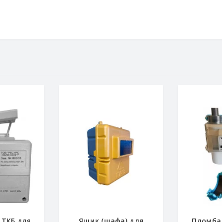
 ТКБ для
Ящик (шафа) для
Пломба