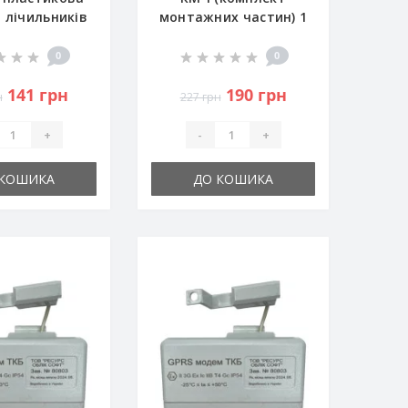
 лічильників
монтажних частин) 1
газу
1/4" - DN20
0
0
141 грн
190 грн
н
227 грн
+
-
+
 КОШИКА
ДО КОШИКА