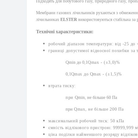
Підходять для побутового газу, природного газу, проп
Мембрани газових лічильників рухаються з обмеження
лічильниках
ELSTER
використовуються стабільна за 
Технічні характеристики:
робочий діапазон температури: від -25 до 
границі допустимої відносної похибки за 
Qmin до 0,1
Qmax - (
±3,0)%
0,1
Q
max до
Q
max - (
±1,5)%
втрата тиску:
при
Qmin, не більше 60 Па
при
Qmax, не більше 200 Па
максимальний робочий тиск: 50 кПа
ємність відлікового пристрою: 99999,999
м
ціна поділки найменшого розряду відліков