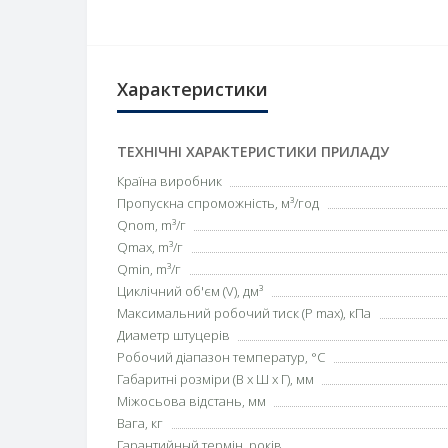
Характеристики
ТЕХНІЧНІ ХАРАКТЕРИСТИКИ ПРИЛАДУ
Країна виробник
Пропускна спроможність, м³/год
Qnom, m³/г
Qmax, m³/г
Qmin, m³/г
Циклічний об'єм (V), дм³
Максимальний робочий тиск (P max), кПа
Диаметр штуцерів
Робочий діапазон температур, °С
Габаритні розміри (В х Ш х Г), мм
Міжосьова відстань, мм
Вага, кг
Гарантийный термін, років