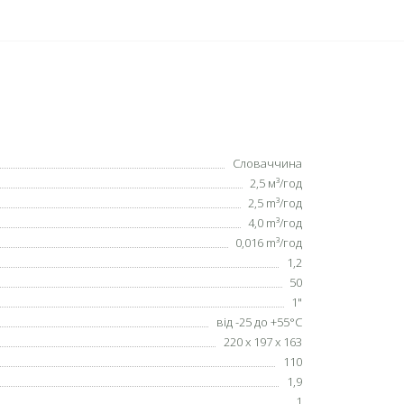
Словаччина
2,5 м³/год
2,5 m³/год
4,0 m³/год
0,016 m³/год
1,2
50
1"
від -25 до +55°С
220 х 197 х 163
110
1,9
1