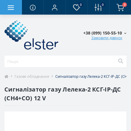
0
0
0
+38 (0‎99) 150-55-10
Замовити дзвінок
Газове обладнання
Сигналізатор газу Лелека-2 КСГ-ІР-ДС (СН4+
Сигналізатор газу Лелека-2 КСГ-ІР-ДС
(СН4+CO) 12 V