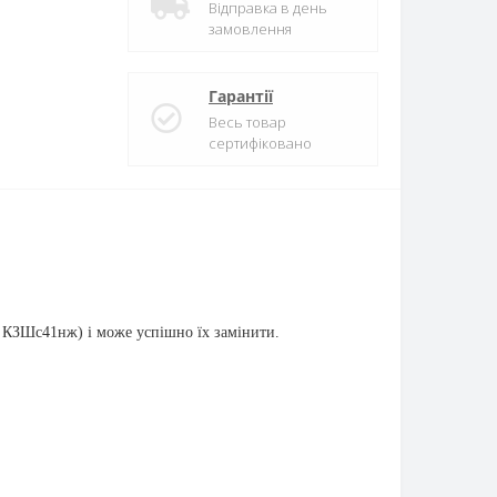
Відправка в день
замовлення
Гарантії
Весь товар
сертифіковано
п, КЗШс41нж) і може успішно їх замінити.