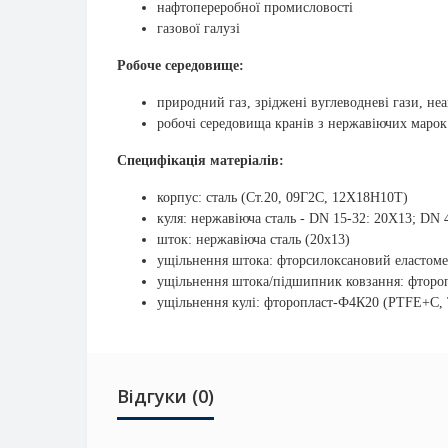
нафтопереробної промисловості
газової галузі
Робоче середовище:
природний газ, зріджені вуглеводневі гази, н
робочі середовища кранів з нержавіючих марок
Специфікація матеріалів:
корпус: сталь (Ст.20, 09Г2С, 12Х18Н10Т)
куля: нержавіюча сталь - DN 15-32: 20X13; DN 4
шток: нержавіюча сталь (20x13)
ущільнення штока: фторсилоксановий еластом
ущільнення штока/підшипник ковзання: фторо
ущільнення кулі: фторопласт-Ф4К20 (PTFE+C, 
Відгуки (0)