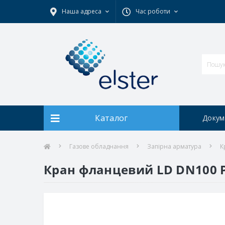
Наша адреса
Час роботи
Каталог
Докум
Газове обладнання
Запірна арматура
К
Кран фланцевий LD DN100 PN