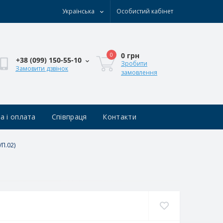
Українська
Особистий кабінет
0 грн
0
+38 (0‎99) 150-55-10
Зробити
Замовити дзвінок
замовлення
а і оплата
Співпраця
Контакти
П.02)