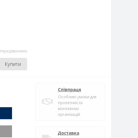
и передзвонимо
Купити
Співпраця
Особливі умови для
проектних та
монтажних
організацій
Доставка