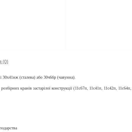
я
(0)
 30x41нж (сталева) або 30ч6бр (чавунна).
розбірних кранів застарілої конструкції (11с67п, 11с41п, 11с42п, 11с64
подарства