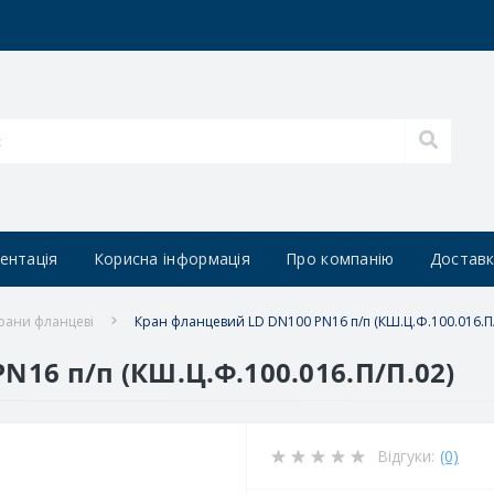
ентація
Корисна інформація
Про компанію
Доставк
рани фланцеві
Кран фланцевий LD DN100 PN16 п/п (КШ.Ц.Ф.100.016.П/
16 п/п (КШ.Ц.Ф.100.016.П/П.02)
Відгуки:
(0)