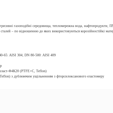
еагресивні газоподібні середовища, тепломережна вода, нафтопродукти, 
 сталей – по відношенню до яких використовуються корозійностійкі мате
0-65: AISI 304; DN 80-500: AISI 409
ер
пласт-Ф4К20 (PTFE+C, Teflon)
Teflon) з дублюючим ущільненням з фторсилоксанового еластомеру