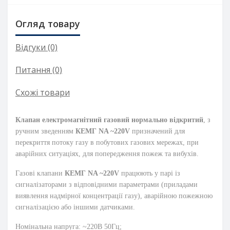
Огляд товару
Відгуки (0)
Питання
(0)
Схожі товари
Клапан електромагнітний газовий нормально відкритий
, з
ручним зведенням
КЕМГ NA ~220V
призначений для
перекриття потоку газу в побутових газових мережах, при
аварійних ситуаціях, для попередження пожеж та вибухів.
Газові клапани
КЕМГ NA ~220V
працюють у парі із
сигналізаторами з відповідними параметрами (приладами
виявлення надмірної концентрації газу), аварійною пожежною
сигналізацією або іншими датчиками.
Номінальна напруга: ~220В 50Гц;