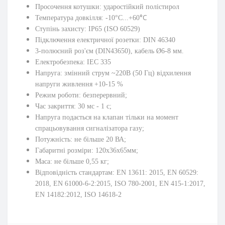
Просочення котушки: ударостійкий полістирол
°C
Температура довкілля: -10°C...+60
Ступінь захисту: IP65 (ISO 60529)
Підключення електричної розетки: DIN 46340
3-полюсний роз'єм (DIN43650), кабель Ø6-8 мм.
Електробезпека: IEC 335
Напруга: змінний струм ~220В (50 Гц) відхилення
напруги живлення +10-15 %
Режим роботи: безперервний;
Час закриття: 30 мс - 1 с;
Напруга подається на клапан тільки на момент
спрацьовування сигналізатора газу;
Потужність: не більше 20 ВА;
Габаритні розміри: 120х36х65мм;
Маса: не більше 0,55 кг;
Відповідність стандартам: EN 13611: 2015, EN 60529:
2018, EN 61000-6-2:2015, ISO 780-2001, EN 415-1:2017,
EN 14182:2012, ISO 14618-2