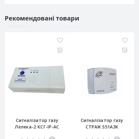
Рекомендовані товари
Сигналізатор газу
Сигналізатор газу
Лелека-2 КСГ-ІР-АС
СТРАЖ S51А3K
(СН4+CO) 220 V
0
0