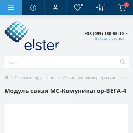
0
0
0
+38 (0‎99) 150-55-10
Заказать звонок
Газовое оборудование
Дистанционная передача данных
М
Модуль связи МС-Комуникатор-ВEГA-4