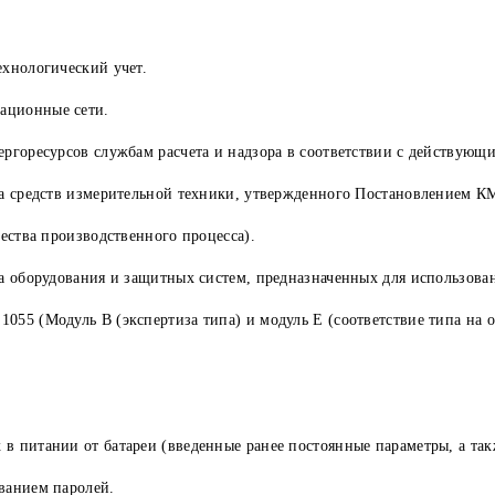
ехнологический учет.
ационные сети.
ергоресурсов службам расчета и надзора в соответствии с действующ
та средств измерительной техники, утвержденного Постановлением КМ
чества производственного процесса).
та оборудования и защитных систем, предназначенных для использова
55 (Модуль В (экспертиза типа) и модуль Е (соответствие типа на о
 питании от батареи (введенные ранее постоянные параметры, а такж
ванием паролей.